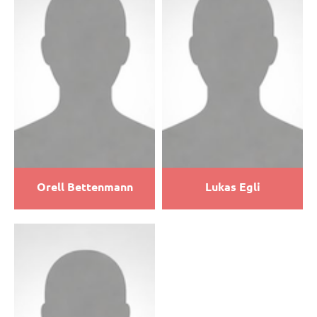
Orell Bettenmann
Lukas Egli