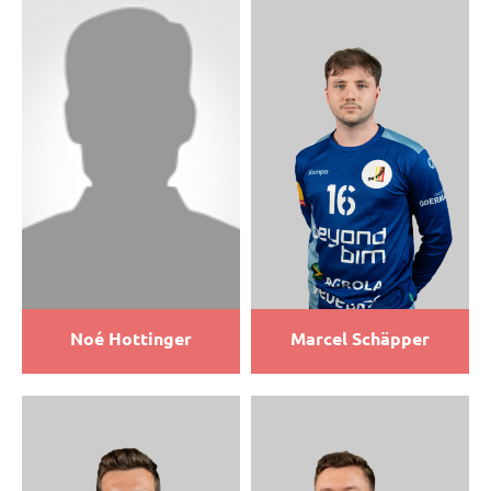
Noé Hottinger
Marcel Schäpper