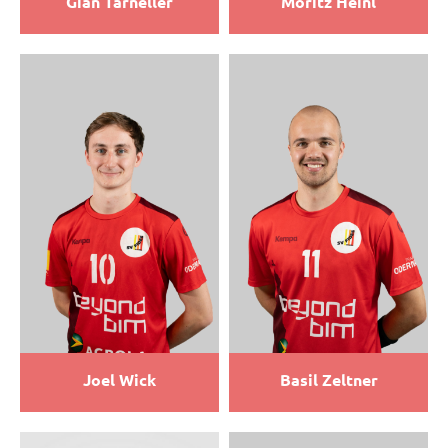
Gian Tarneller
Moritz Heinl
Joel Wick
Basil Zeltner