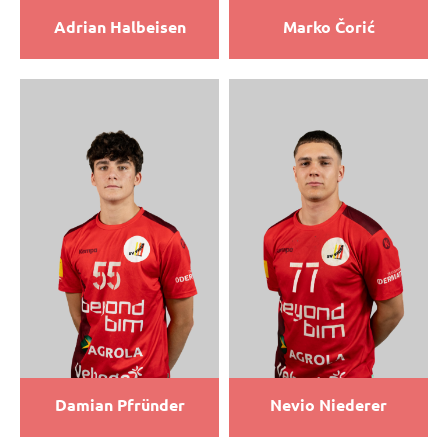
Adrian Halbeisen
Marko Čorić
Damian Pfründer
Nevio Niederer