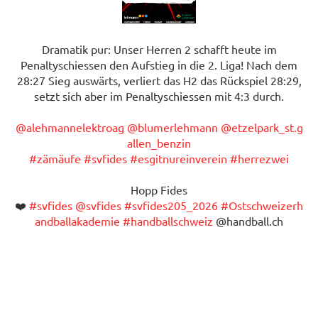
Dramatik pur: Unser Herren 2 schafft heute im
Penaltyschiessen den Aufstieg in die 2. Liga! Nach dem
28:27 Sieg auswärts, verliert das H2 das Rückspiel 28:29,
setzt sich aber im Penaltyschiessen mit 4:3 durch.
@alehmannelektroag
@blumerlehmann
@etzelpark_st.g
allen_benzin
#zämäufe
#svfides
#esgitnureinverein
#herrezwei
Hopp Fides
❤️
#svfides
@svfides
#svfides205_2026
#Ostschweizerh
andballakademie
#handballschweiz
@handball.ch